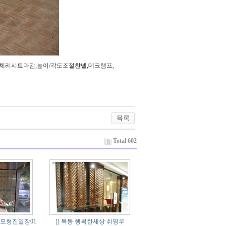
체리시트마감,높이/각도조절챤넬,데코램프,
Total 602
모형진열장01
[]
목동 행복한세상 취영루