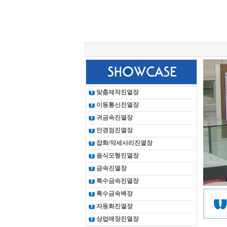
총 조회건수 :
24625443
회
맞춤제작진열장
이동통신진열장
귀금속진열장
안경점진열장
잡화/악세사리진열장
음식모형진열장
금속진열장
특수금속진열장
특수금속벽장
자동화진열장
상업매장진열장