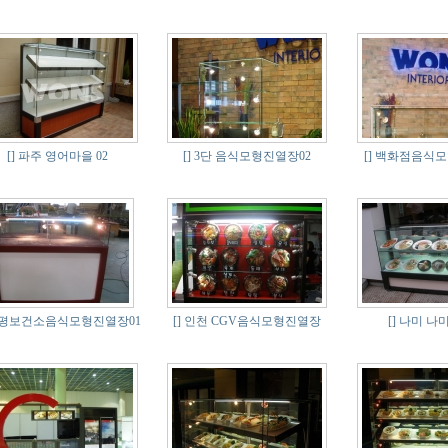
[]
파주 영어마을 02
[]
3단 음식모형진열장02
[]
백화점음식모형
평보건소음식모형진열장01
[]
인천 CGV음식모형진열장
[]
나미 나미 