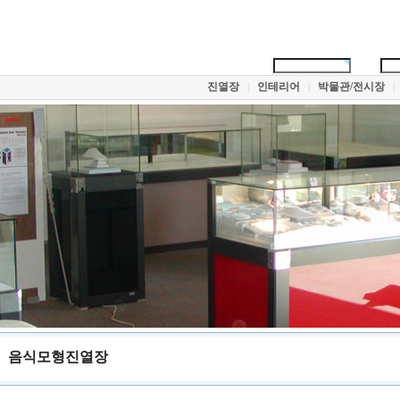
진열장
|
인테리어
|
박물관/전시장
|
음식모형진열장