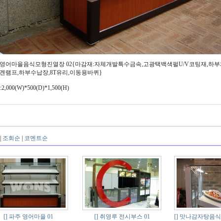
영어마을음식모형진열장 02{마감재:자체개발특수금속,고광택백색펄U/V코팅재,하부
겐램프,하부수납장,8T유리,이동용바퀴}
:2,000(W)*500(D)*1,500(H)
|
조회순
|
코멘트순
[]
파주 영어마을 01
[]
취영루 전시부스 01
[]
맛나감자탕음식