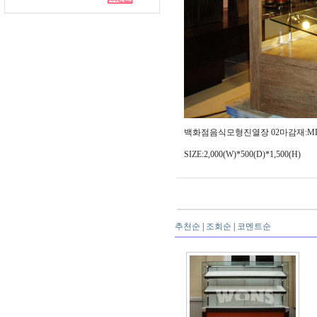
백화점음식모형진열장 02마감재:M
SIZE:2,000(W)*500(D)*1,500(H)
추천순
|
조회순
|
코멘트순