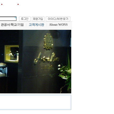
원스!를 즐겨찾기에 추가
관공서/학교/기업
|
고객게시판
|
About WONS