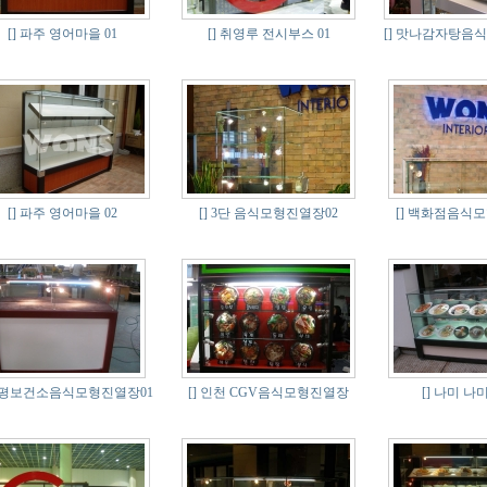
[]
파주 영어마을 01
[]
취영루 전시부스 01
[]
맛나감자탕음식
[]
파주 영어마을 02
[]
3단 음식모형진열장02
[]
백화점음식모형
평보건소음식모형진열장01
[]
인천 CGV음식모형진열장
[]
나미 나미 