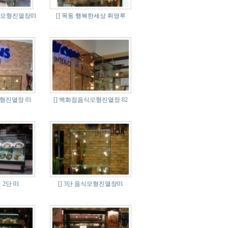
모형진열장01
[]
목동 행복한세상 취영루
진열장 01
[]
백화점음식모형진열장 02
2단 01
[]
3단 음식모형진열장01