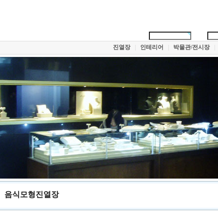
진열장
|
인테리어
|
박물관/전시장
|
음식모형진열장