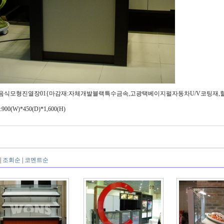
 음식모형진열장01{마감재:자체개발블랙특수금속,고광택베이지펄자동차U/V코팅재,할
:900(W)*450(D)*1,600(H)
|
조회순
|
코멘트순