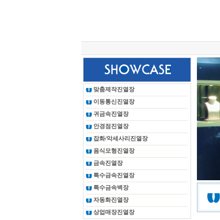
총 조회건수 :
24625639
회
맞춤제작진열장
이동통신진열장
귀금속진열장
안경점진열장
잡화/악세사리진열장
음식모형진열장
금속진열장
특수금속진열장
특수금속벽장
자동화진열장
상업매장진열장