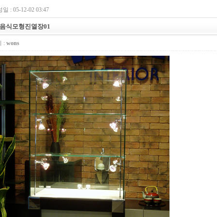
 : 05-12-02 03:47
 음식모형진열장01
 :
wons