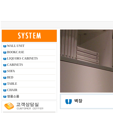
총 조회건수 :
24619074
회
WALL UNIT
BOOKCASE
LIQUORS CABINETS
CABINETS
SOFA
BED
TABLE
CHAIR
명품소품
벽장