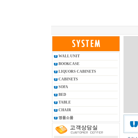
총 조회건수 :
24618841
회
WALL UNIT
BOOKCASE
LIQUORS CABINETS
CABINETS
SOFA
BED
TABLE
CHAIR
명품소품