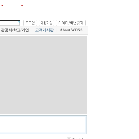
원스!를 즐겨찾기에 추가
관공서/학교/기업
|
고객게시판
|
About WONS