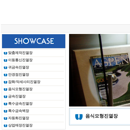
총 조회건수 :
24615356
회
맞춤제작진열장
이동통신진열장
귀금속진열장
안경점진열장
잡화/악세사리진열장
음식모형진열장
금속진열장
특수금속진열장
특수금속벽장
음식모형진열장
자동화진열장
상업매장진열장