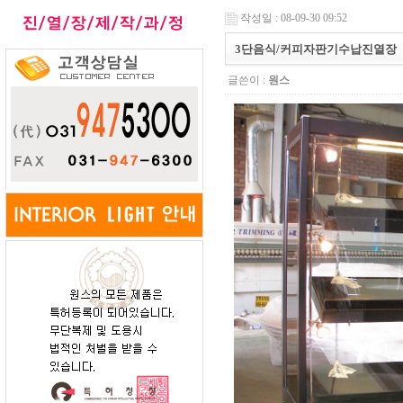
작성일 : 08-09-30 09:52
3단음식/커피자판기수납진열장
글쓴이 :
원스