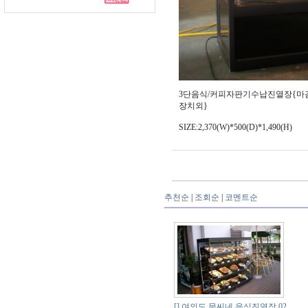
3단음식/커피자판기수납진열장{마감
장치외}
SIZE:2,370(W)*500(D)*1,490(H)
추천순
|
조회순
|
코멘트순
[]
여의도 문씨네 음식진열장 02