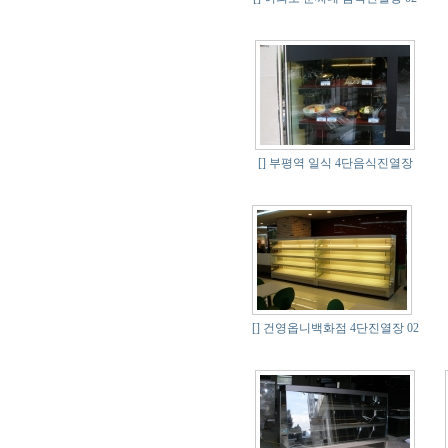
[]
부평역 일식 4단음식진열장
[]
건영옵니백화점 4단진열장 02