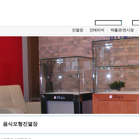
진열장
|
인테리어
|
박물관/전시장
|
음식모형진열장