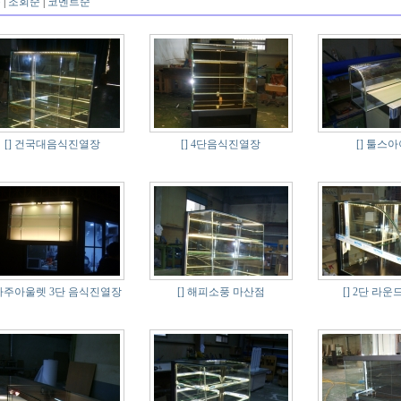
순
|
조회순
|
코멘트순
[]
건국대음식진열장
[]
4단음식진열장
[]
툴스아이
파주아울렛 3단 음식진열장
[]
해피소풍 마산점
[]
2단 라운