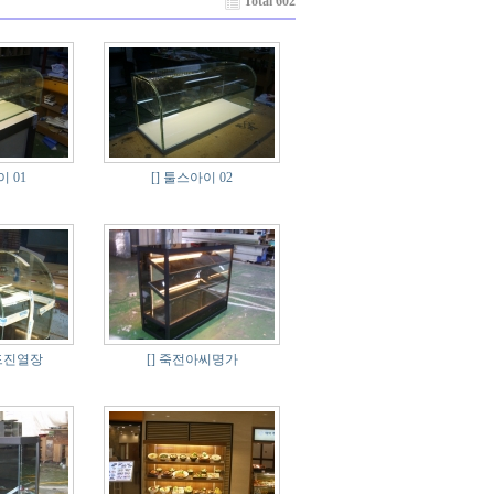
Total 602
 01
[]
툴스아이 02
드진열장
[]
죽전아씨명가