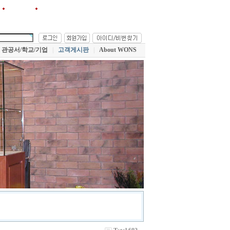
원스!를 즐겨찾기에 추가
관공서/학교/기업
|
고객게시판
|
About WONS