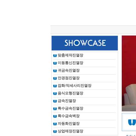
총 조회건수 :
24619207
회
맞춤제작진열장
이동통신진열장
귀금속진열장
안경점진열장
잡화/악세사리진열장
음식모형진열장
금속진열장
특수금속진열장
특수금속벽장
자동화진열장
상업매장진열장