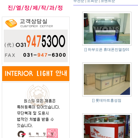
추천순
|
조회순
|
코멘트순
[]
하부오픈 휴대폰진열장01
[]
롯데마트홍성점