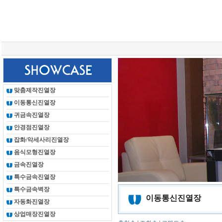
총 조회건수 :
24625407
회
맞춤제작진열장
이동통신진열장
귀금속진열장
안경점진열장
잡화/악세사리진열장
음식모형진열장
금속진열장
특수금속진열장
특수금속벽장
이동통신진열장
자동화진열장
상업매장진열장