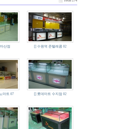
Total 274
 마산점
[]
수원역 준텔레콤 02
마트 07
[]
롯데마트 수지점 02