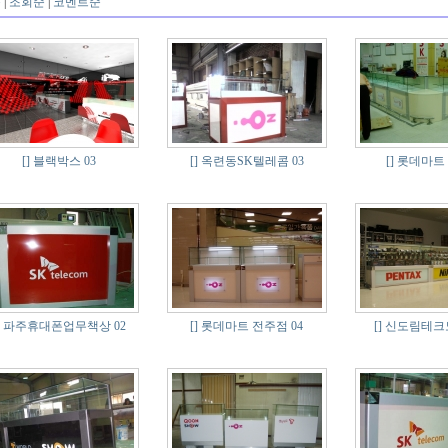
순
|
조회순
|
코멘트순
[]
블랙박스 03
[]
옥련동SK텔레콤 03
[]
롯데마트
파주휴대폰업무책상 02
[]
롯데마트 전주점 04
[]
신도림테크노