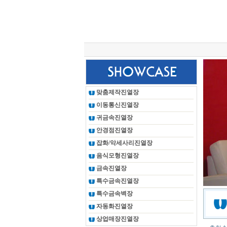
총 조회건수 :
24616328
회
맞춤제작진열장
이동통신진열장
귀금속진열장
안경점진열장
잡화/악세사리진열장
음식모형진열장
금속진열장
특수금속진열장
특수금속벽장
자동화진열장
상업매장진열장