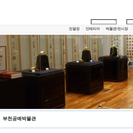
진열장
|
인테리어
|
박물관/전시장
|
부천공예박물관