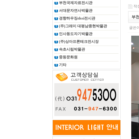
부천국제자료전시관
작성일
서대문자연사박물관
부천
경향하우징elssi전시관
(주)그래미 대평남종현박물관
글쓴이
인사동도자기박물관
(주)상아프론테크전시장
속초시립박물관
중동문화원
기타