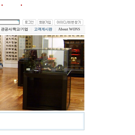
원스!를 즐겨찾기에 추가
관공서/학교/기업
|
고객게시판
|
About WONS