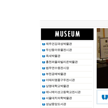
총 조회건수 :
24625612
회
제주건강과성박물관
두산동아유물전시관
옥새박물관
홍천퍼즐파빌리온박물관
법무연수원전시장
부천공예박물관
이태리명품구두전시관
상명대학교박물관
애니메이션고등학교전시관
서울대치의학박물관
성남중앙도서관