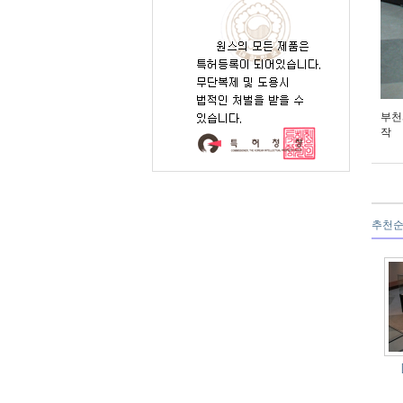
부천
작
추천