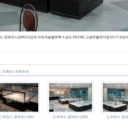
시 공예전시관06{마감재:자체개발블랙특수금속 FRAME,고광택블랙자동차U/V코팅재,8T
순
|
조회순
|
코멘트순
[]
부천시 공예전시관01
[]
부천시 공예전시관02
[]
부천시 공예