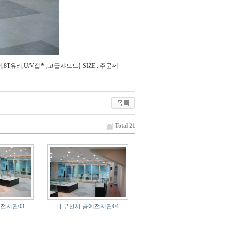
유리,U/V접착,고급샤므드} SIZE : 주문제
Total 21
전시관03
[]
부천시 공예전시관04