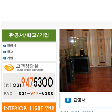
총 조회건수 :
24628006
회
관공서
학교
기업
관공서