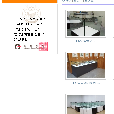
추천순
|
조회순
|
코멘트순
[]
함안박물관 01
[]
한국임업진흥원 03