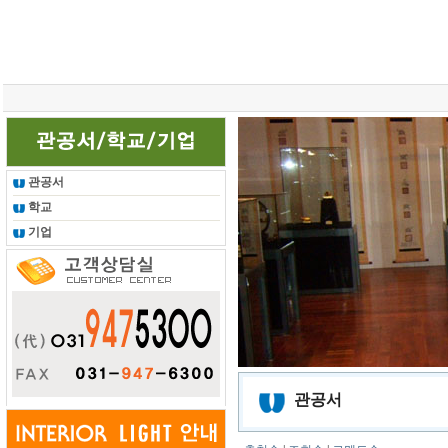
총 조회건수 :
24622956
회
관공서
학교
기업
관공서