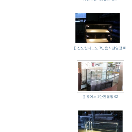
[]
신도림테크노 3단음식진열장 01
[]
유메노 2단진열장 02