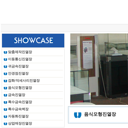
총 조회건수 :
24623355
회
맞춤제작진열장
이동통신진열장
귀금속진열장
안경점진열장
잡화/악세사리진열장
음식모형진열장
금속진열장
특수금속진열장
특수금속벽장
음식모형진열장
자동화진열장
상업매장진열장