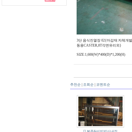
3단 음식진열장 02{마감재:자체
동용CASTER,8T각면유리외}
SIZE:1,600(W)*400(D)*1,200(H)
추천순
|
조회순
|
코멘트순
[]
본죽&비빔밥신내점