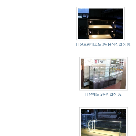
[]
신도림테크노 3단음식진열장 01
[]
유메노 2단진열장 02