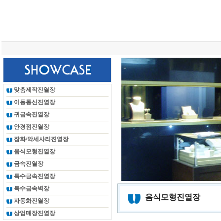
총 조회건수 :
24618696
회
맞춤제작진열장
이동통신진열장
귀금속진열장
안경점진열장
잡화/악세사리진열장
음식모형진열장
금속진열장
특수금속진열장
특수금속벽장
음식모형진열장
자동화진열장
상업매장진열장