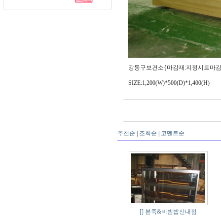
강동구보건소{마감재:지정시트마감,할
SIZE:1,200(W)*500(D)*1,400(H)
추천순
|
조회순
|
코멘트순
[]
본죽&비빔밥신내점