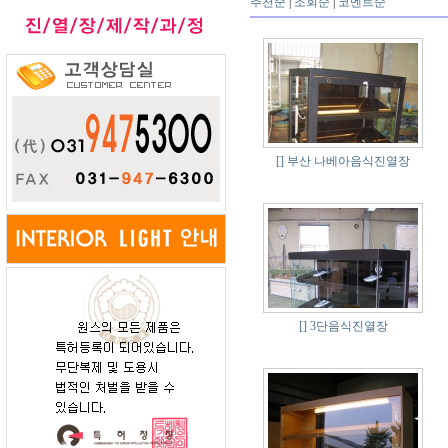
추천순
|
조회순
|
코멘트순
[]
부산 나베아음식진열장
[]
3단음식진열장