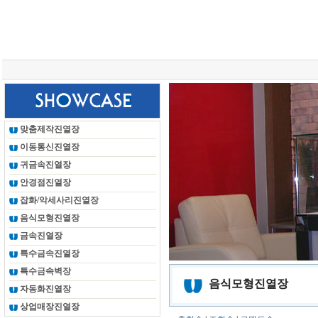
총 조회건수 :
24625980
회
맞춤제작진열장
이동통신진열장
귀금속진열장
안경점진열장
잡화/악세사리진열장
음식모형진열장
금속진열장
특수금속진열장
특수금속벽장
음식모형진열장
자동화진열장
상업매장진열장