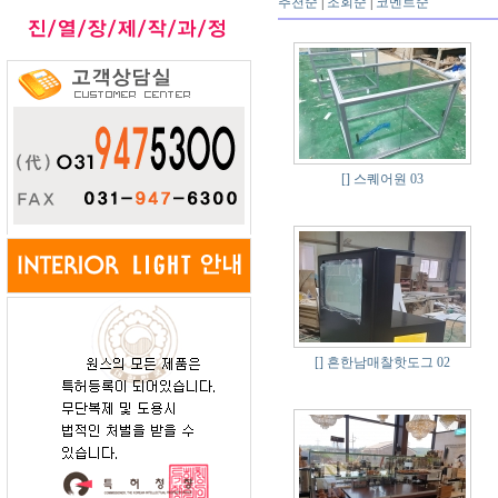
추천순
|
조회순
|
코멘트순
[]
스퀘어원 03
[]
흔한남매찰핫도그 02