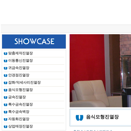
총 조회건수 :
24614465
회
맞춤제작진열장
이동통신진열장
귀금속진열장
안경점진열장
잡화/악세사리진열장
음식모형진열장
금속진열장
특수금속진열장
특수금속벽장
음식모형진열장
자동화진열장
상업매장진열장