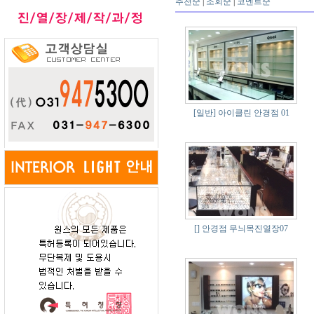
추천순
|
조회순
|
코멘트순
[일반]
아이클린 안경점 01
[]
안경점 무늬목진열장07