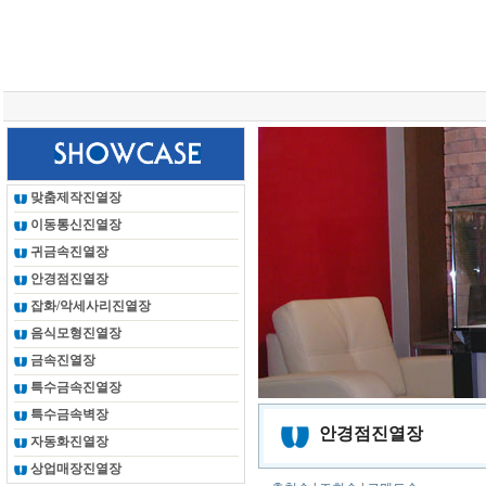
총 조회건수 :
24625605
회
맞춤제작진열장
이동통신진열장
귀금속진열장
안경점진열장
잡화/악세사리진열장
음식모형진열장
금속진열장
특수금속진열장
특수금속벽장
안경점진열장
자동화진열장
상업매장진열장