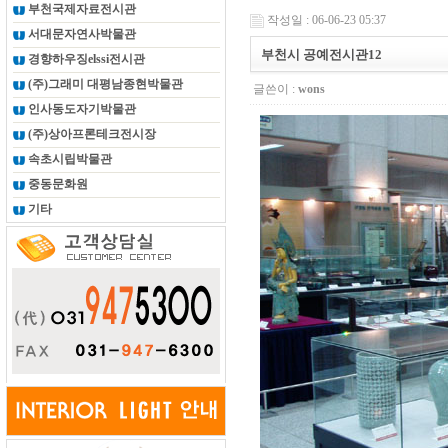
부천국제자료전시관
작성일 : 06-06-23 05:37
서대문자연사박물관
부천시 공예전시관12
경향하우징elssi전시관
(주)그래미 대평남종현박물관
글쓴이 :
wons
인사동도자기박물관
(주)상아프론테크전시장
속초시립박물관
중동문화원
기타