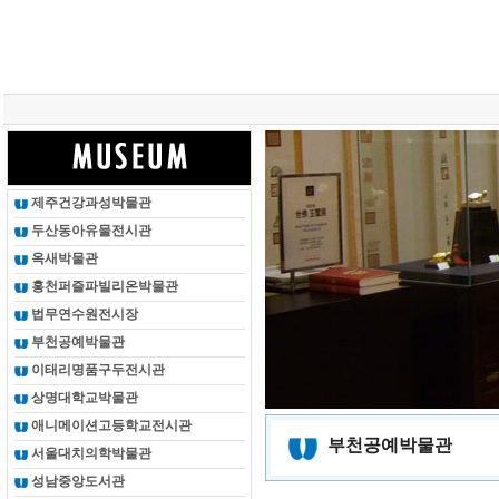
총 조회건수 :
24621318
회
제주건강과성박물관
두산동아유물전시관
옥새박물관
홍천퍼즐파빌리온박물관
법무연수원전시장
부천공예박물관
이태리명품구두전시관
상명대학교박물관
애니메이션고등학교전시관
부천공예박물관
서울대치의학박물관
성남중앙도서관