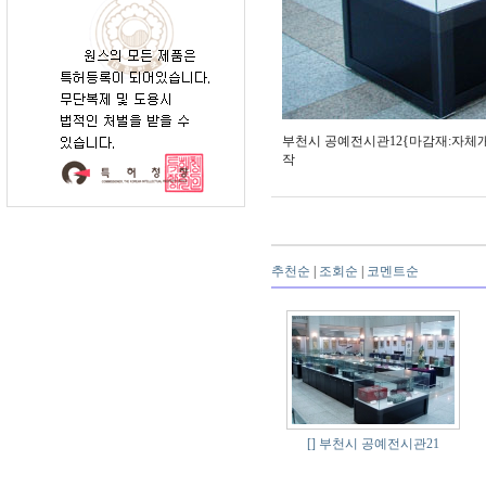
부천시 공예전시관12{마감재:자체개발
작
추천순
|
조회순
|
코멘트순
[]
부천시 공예전시관21