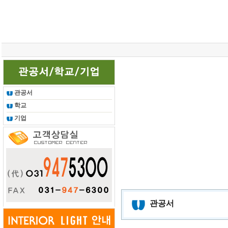
총 조회건수 :
24622206
회
관공서
학교
기업
관공서