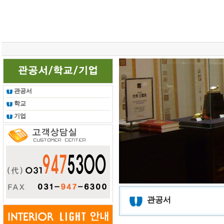
총 조회건수 :
24625607
회
관공서
학교
기업
관공서