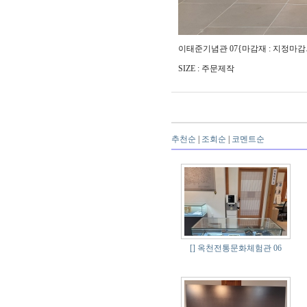
이태준기념관 07{마감재 : 지정마감
SIZE : 주문제작
추천순
|
조회순
|
코멘트순
[]
옥천전통문화체험관 06