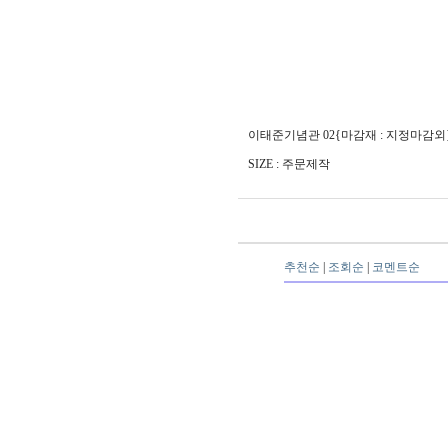
이태준기념관 02{마감재 : 지정마감외
SIZE : 주문제작
추천순
|
조회순
|
코멘트순