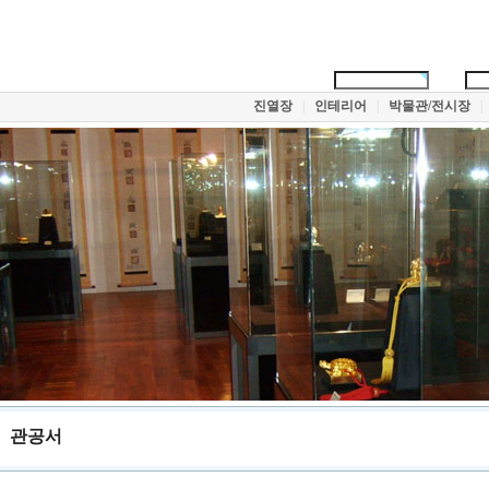
진열장
|
인테리어
|
박물관/전시장
|
관공서