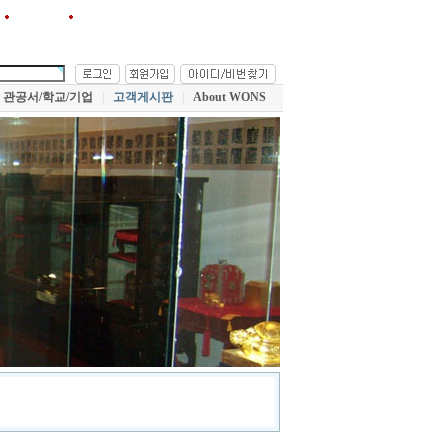
원스!를 즐겨찾기에 추가
관공서/학교/기업
|
고객게시판
|
About WONS