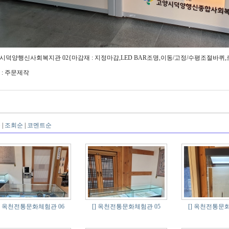
시덕양행신사회복지관 02{마감재 : 지정마감,LED BAR조명,이동/고정/수평조절바퀴
E : 주문제작
순
|
조회순
|
코멘트순
옥천전통문화체험관 06
[]
옥천전통문화체험관 05
[]
옥천전통문화