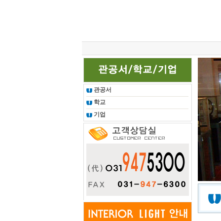
총 조회건수 :
24623383
회
관공서
학교
기업