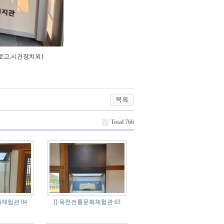
,로고,시건장치외}
Total 766
체험관 04
[]
옥천전통문화체험관 03