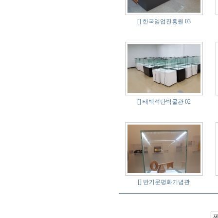
[]
한국임업진흥원 03
[]
태백석탄박물관 02
[]
반기문평화기념관