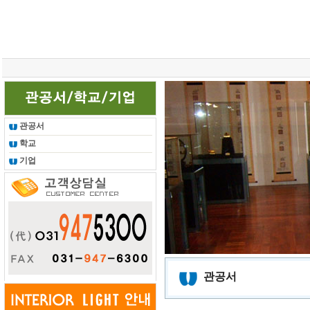
총 조회건수 :
24620000
회
관공서
학교
기업
관공서