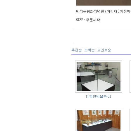
반기문평화기념관 {마감재 : 지정마
SIZE : 주문제작
추천순
|
조회순
|
코멘트순
[]
함안박물관 01