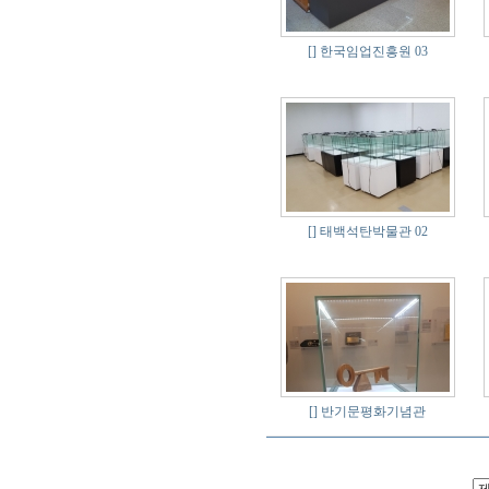
[]
한국임업진흥원 03
[]
태백석탄박물관 02
[]
반기문평화기념관