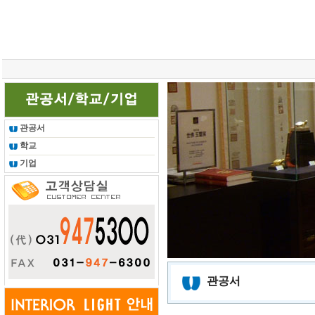
총 조회건수 :
24615761
회
관공서
학교
기업
관공서