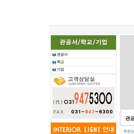
총 조회건수 :
24620580
회
관공서
학교
기업
관
추천