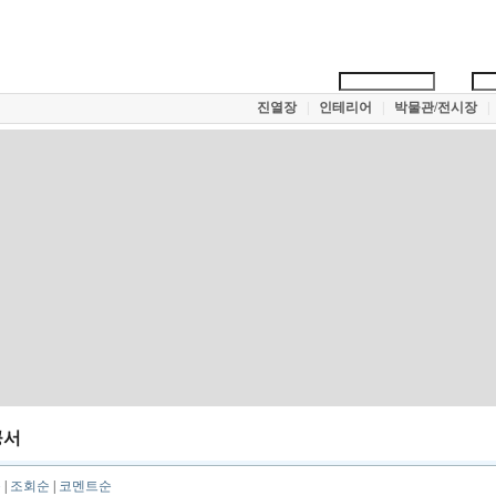
진열장
|
인테리어
|
박물관/전시장
|
공서
순
|
조회순
|
코멘트순