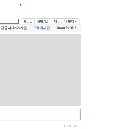
원스!를 즐겨찾기에 추가
관공서/학교/기업
|
고객게시판
|
About WONS
Total 766