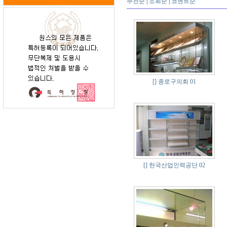
추천순
|
조회순
|
코멘트순
[]
종로구의회 01
[]
한국산업인력공단 02