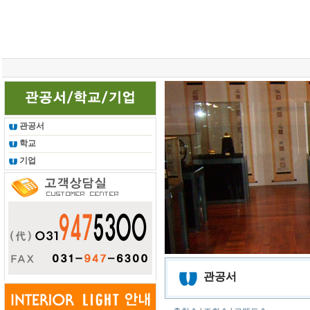
총 조회건수 :
24623325
회
관공서
학교
기업
관공서